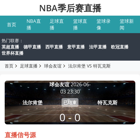
NBA季后赛直播
NBA直
足球直
篮球直
篮球录
篮球新
首页
播
播
播
像
闻
热门联赛：
英超直播
德甲直播
西甲直播
意甲直播
法甲直播
欧冠直播
世界杯直播
首页
足球直播
球会友谊
法尔肯堡 VS 特瓦克斯
球会友谊
2026-06-
03 23:30
法尔肯堡
特瓦克斯
已结束
0 - 0
直播信号源