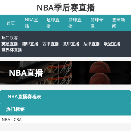
NBA季后赛直播
NBA直
足球直
篮球直
篮球录
篮球新
首页
播
播
播
像
闻
热门联赛：
英超直播
德甲直播
西甲直播
意甲直播
法甲直播
欧冠直播
世界杯直播
NBA直播
NBA直播赛程表
热门标签
NBA
CBA