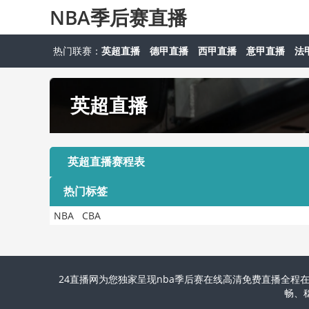
NBA季后赛直播
热门联赛：
英超直播
德甲直播
西甲直播
意甲直播
法
英超直播
英超直播赛程表
热门标签
NBA
CBA
24直播网为您独家呈现nba季后赛在线高清免费直播全
畅、