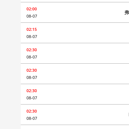
02:00
弗
08-07
02:15
08-07
02:30
08-07
02:30
08-07
02:30
08-07
02:30
08-07