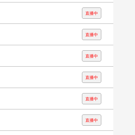
直播中
直播中
直播中
直播中
直播中
直播中