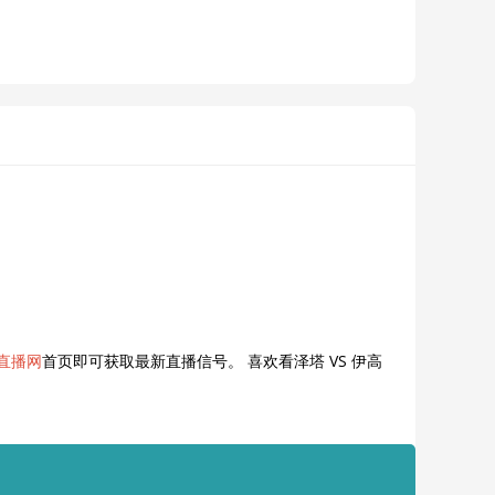
4直播网
首页即可获取最新直播信号。 喜欢看泽塔 VS 伊高