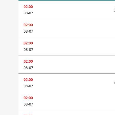
02:00
08-07
02:00
08-07
02:00
08-07
02:00
08-07
02:00
08-07
02:00
08-07