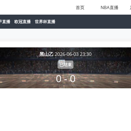
首页
NBA直播
甲直播
欧冠直播
世界杯直播
黑山乙
2026-06-03 23:30
已结束
0 - 0