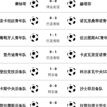
0 - 0
摩纳哥
赫塔菲
球会友谊
0 - 3
圣卡坦奴青年队
诺瓦里桑蒂诺青
巴圣青联
1 - 1
葡萄牙人青年队
佐云图斯AC青
巴圣青联
0 - 1
普丹迪青年队
卡皮瓦里亚诺青
巴圣青联
1 - 0
斐拉竞技后备队
科尔多瓦中央S
阿后备
0 - 0
卡斯中央后备队
沙士菲后备队
阿后备
0 - 0
普拉腾斯后备队
拉普拉塔大学生