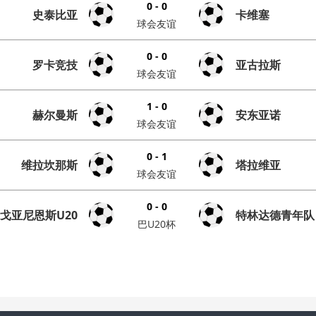
0 - 0
史泰比亚
卡维塞
球会友谊
0 - 0
罗卡竞技
亚古拉斯
球会友谊
1 - 0
赫尔曼斯
安东亚诺
球会友谊
0 - 1
维拉坎那斯
塔拉维亚
球会友谊
0 - 0
戈亚尼恩斯U20
特林达德青年队
巴U20杯