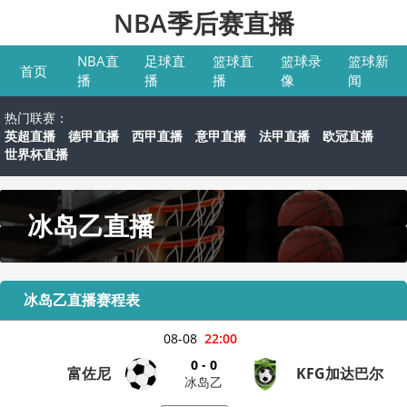
NBA季后赛直播
NBA直
足球直
篮球直
篮球录
篮球新
首页
播
播
播
像
闻
热门联赛：
英超直播
德甲直播
西甲直播
意甲直播
法甲直播
欧冠直播
世界杯直播
冰岛乙直播
冰岛乙直播赛程表
08-08
22:00
0 - 0
富佐尼
KFG加达巴尔
冰岛乙