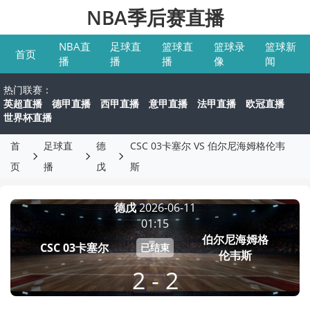
NBA季后赛直播
NBA直
足球直
篮球直
篮球录
篮球新
首页
播
播
播
像
闻
热门联赛：
英超直播
德甲直播
西甲直播
意甲直播
法甲直播
欧冠直播
世界杯直播
首
足球直
德
CSC 03卡塞尔 VS 伯尔尼海姆格伦韦
页
播
戊
斯
德戊
2026-06-11
01:15
伯尔尼海姆格
CSC 03卡塞尔
已结束
伦韦斯
2 - 2