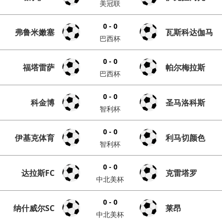
美冠联
0 - 0
弗鲁米嫩塞
瓦斯科达伽马
巴西杯
0 - 0
福塔雷萨
帕尔梅拉斯
巴西杯
0 - 0
科金博
圣马洛科斯
智利杯
0 - 0
伊基克体育
利马切颜色
智利杯
0 - 0
达拉斯FC
克雷塔罗
中北美杯
0 - 0
纳什威尔SC
莱昂
中北美杯