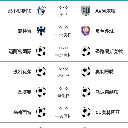
0 - 0
那不勒斯FC
AV阿尔塔
美甲
0 - 0
蒙特雷
奥兰多城
中北美杯
0 - 0
迈阿密国际
圣路易斯竞技
中北美杯
0 - 0
玻利瓦尔
奥利恩特
玻利甲
0 - 0
圣塔菲
马达莱纳联
哥伦杯
0 - 0
乌梅西特
CD奥林匹亚
中美俱杯