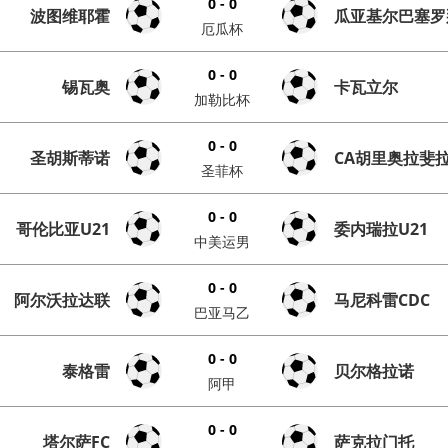
0 - 0
波图维耶霍
瓜亚基尔巴塞罗
厄瓜杯
0 - 0
锡瓦奥
卡瓦立尔
加勒比杯
0 - 0
圣胡斯蒂诺
CA胡里奥拉斐
圣菲杯
0 - 0
哥伦比亚U21
委内瑞拉U21
中美运男
0 - 0
阿尔沃拉达联
马尼科雷CDC
巴亚马乙
0 - 0
泰格雷
贝尔格拉诺
阿甲
0 - 0
塔尔萨FC
萨克拉门托