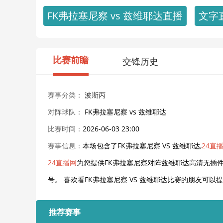
FK弗拉塞尼察 vs 兹维耶达直播
文字
比赛前瞻
交锋历史
赛事分类：
波斯丙
对阵球队：
FK弗拉塞尼察 vs 兹维耶达
比赛时间：
2026-06-03 23:00
赛事信息：
本场包含了FK弗拉塞尼察 VS 兹维耶达,
24直
24直播网
为您提供FK弗拉塞尼察对阵兹维耶达高清无插件
号。 喜欢看FK弗拉塞尼察 VS 兹维耶达比赛的朋友可
推荐赛事