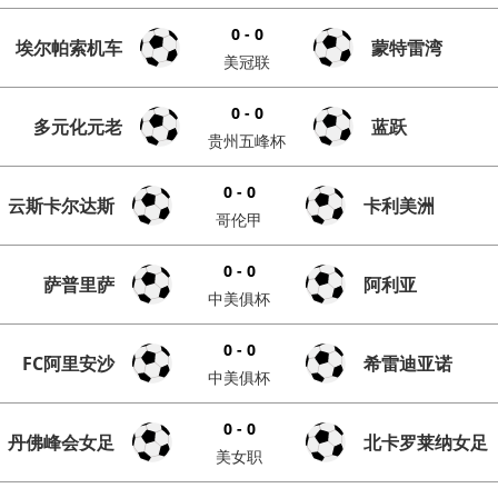
0 - 0
埃尔帕索机车
蒙特雷湾
美冠联
0 - 0
多元化元老
蓝跃
贵州五峰杯
0 - 0
云斯卡尔达斯
卡利美洲
哥伦甲
0 - 0
萨普里萨
阿利亚
中美俱杯
0 - 0
FC阿里安沙
希雷迪亚诺
中美俱杯
0 - 0
丹佛峰会女足
北卡罗莱纳女足
美女职