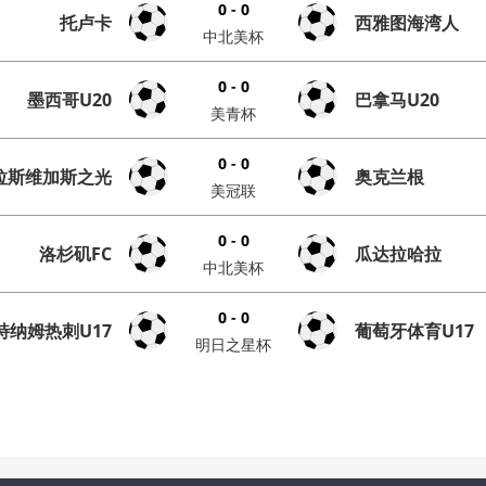
0 - 0
托卢卡
西雅图海湾人
中北美杯
0 - 0
墨西哥U20
巴拿马U20
美青杯
0 - 0
拉斯维加斯之光
奥克兰根
美冠联
0 - 0
洛杉矶FC
瓜达拉哈拉
中北美杯
0 - 0
特纳姆热刺U17
葡萄牙体育U17
明日之星杯