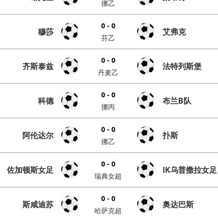
挪乙
0 - 0
穆莎
艾弗克
芬乙
0 - 0
齐斯泰兹
法特列斯堡
丹麦乙
0 - 0
科德
布兰B队
挪丙
0 - 0
阿伦达尔
扑斯
挪乙
0 - 0
佐加顿斯女足
IK乌普撒拉女足
瑞典女超
0 - 0
斯咸迪苏
奥达巴斯
哈萨克超