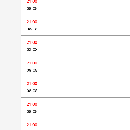
21:00
08-08
21:00
08-08
21:00
08-08
21:00
08-08
21:00
08-08
21:00
08-08
21:00