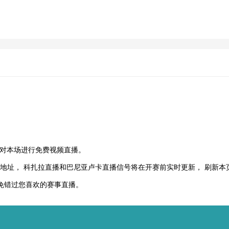
对本场进行免费视频直播。
地址， 科扎拉直播和巴尼亚卢卡直播信号将在开赛前实时更新， 刷新本
以免错过您喜欢的赛事直播。