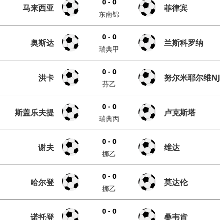
0 - 0
马来西亚
菲律宾
东南锦
0 - 0
奥斯达
兰斯科罗纳
瑞典甲
0 - 0
洪卡
努尔米耶尔维NJ
芬乙
0 - 0
斯盖乐夫提
卢克斯塔
瑞典丙
0 - 0
谢夫
维达
挪乙
0 - 0
哈尔登
莫达伦
挪乙
0 - 0
诺托登
桑韦肯