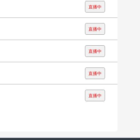
直播中
直播中
直播中
直播中
直播中