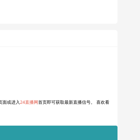
页面或进入
24直播网
首页即可获取最新直播信号。 喜欢看