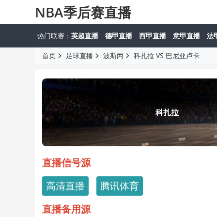
NBA季后赛直播
热门联赛：
英超直播
德甲直播
西甲直播
意甲直播
法
首页
足球直播
波斯丙
科扎拉 VS 巴尼亚卢卡
科扎拉
直播信号源
高清直播
腾讯体育
直播备用源