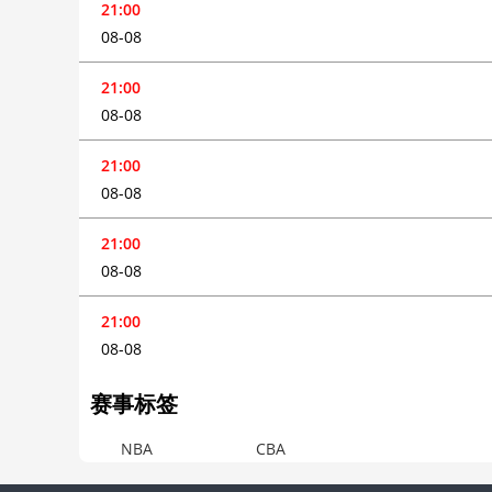
21:00
08-08
21:00
08-08
21:00
08-08
21:00
08-08
21:00
08-08
赛事标签
NBA
CBA