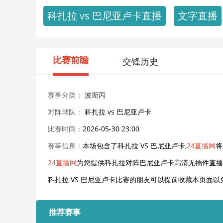
科扎拉 vs 巴尼亚卢卡直播
文字直播
比赛前瞻
交锋历史
赛事分类：
波斯丙
对阵球队：
科扎拉 vs 巴尼亚卢卡
比赛时间：
2026-05-30 23:00
赛事信息：
本场包含了科扎拉 VS 巴尼亚卢卡,
24直播网
将
24直播网
为您提供科扎拉对阵巴尼亚卢卡高清无插件直播
科扎拉 VS 巴尼亚卢卡比赛的朋友可以提前收藏本页面
推荐赛事