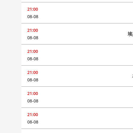
21:00
08-08
21:00
埃
08-08
21:00
08-08
21:00
08-08
21:00
08-08
21:00
08-08