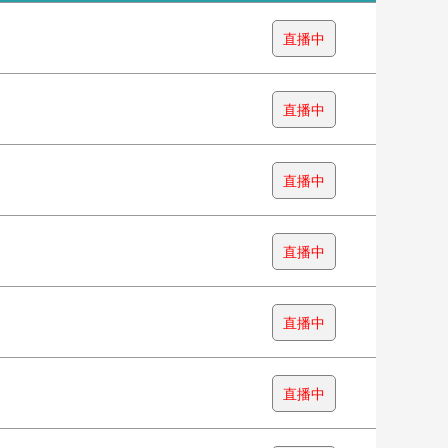
直播中
直播中
直播中
直播中
直播中
直播中