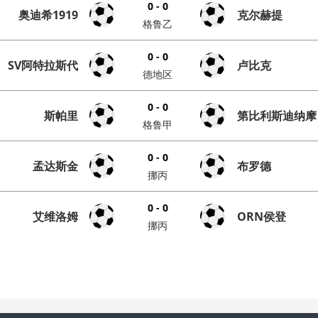
0 - 0
奥迪希1919
克尔赫提
格鲁乙
0 - 0
SV阿特拉斯代
卢比克
德地区
0 - 0
斯帕里
第比利斯迪纳摩
格鲁甲
0 - 0
孟达斯金
布罗德
挪丙
0 - 0
艾维洛姆
ORN侯登
挪丙