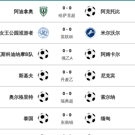
0 - 0
阿迪拿奥
阿克托比
哈萨克超
0 - 0
女王公园巡游者
米尔沃尔
英联杯
0 - 0
莫斯科迪纳摩B队
阿姆卡尔
俄乙A
0 - 0
斯基夫
尼克宾
丹麦乙
0 - 0
奥尔格里特
索尔纳
瑞典超
0 - 0
泰国
缅甸
东南锦